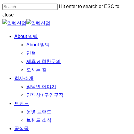
Skip
Hit enter to search or ESC to
to
close
main
Close
content
Search
Menu
About 밀텍
About 밀텍
연혁
제휴 & 협찬문의
오시는 길
회사소개
밀텍인 이야기
인재상 / 구인구직
브랜드
운영 브랜드
브랜드 소식
공식몰